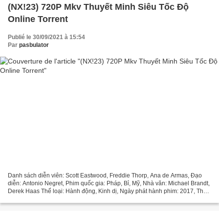
(NX!23) 720P Mkv Thuyết Minh Siêu Tốc Độ
Online Torrent
Publié le 30/09/2021 à 15:54
Par
pasbulator
Danh sách diễn viên: Scott Eastwood, Freddie Thorp, Ana de Armas, Đạo
diễn: Antonio Negret, Phim quốc gia: Pháp, Bỉ, Mỹ, Nhà văn: Michael Brandt,
Derek Haas Thể loại: Hành động, Kinh dị, Ngày phát hành phim: 2017, Thời
gian chạy: 93 min, Tiêu đề: Siêu...