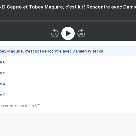
 DiCaprio et Tobey Maguire, c'est lui ! Rencontre avec Dam
bey Maguire, c'est lui ! Rencontre avec Damien Witecka
e 6
e 5
e 4
e 3
s créatrices de la VF !
e 2
e 1