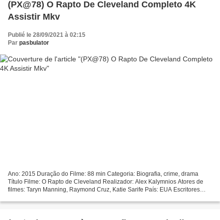
(PX@78) O Rapto De Cleveland Completo 4K
Assistir Mkv
Publié le 28/09/2021 à 02:15
Par
pasbulator
Ano: 2015 Duração do Filme: 88 min Categoria: Biografia, crime, drama
Título Filme: O Rapto de Cleveland Realizador: Alex Kalymnios Atores de
filmes: Taryn Manning, Raymond Cruz, Katie Sarife País: EUA Escritores
Filme: Michelle Knight, Stephen Tolkin...