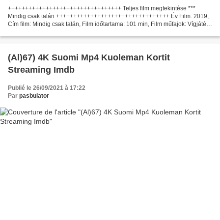
+++++++++++++++++++++++++++++++++ Teljes film megtekintése ***
Mindig csak talán +++++++++++++++++++++++++++++++++ Év Film: 2019,
Cím film: Mindig csak talán, Film időtartama: 101 min, Film műfajok: Vígjáték,
romantika Országokban készült: USA, Írók Film:...
(Al)67) 4K Suomi Mp4 Kuoleman Kortit
Streaming Imdb
Publié le 26/09/2021 à 17:22
Par
pasbulator