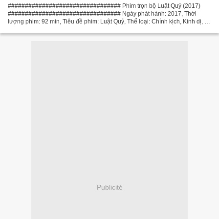
################################# Phim trọn bộ Luật Quỷ (2017)
################################# Ngày phát hành: 2017, Thời
lượng phim: 92 min, Tiêu đề phim: Luật Quỷ, Thể loại: Chính kịch, Kinh dị, Bí
ẩn, Lãng mạn Phim quốc gia: Ireland Đạo diễn: Brian...
Publicité