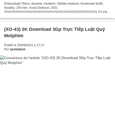
Elokuvalajit: Rikos, draama, mysteeri, Otsikko elokuva: Kuoleman kortit,
Ajoaika: 100 min, Vuosi Elokuva: 2001
%%%%%%%%%%%%%%%%%%%%%%%%%%%%%%%%% !!! Linkki
katseluun tai lataamiseen !!! (2001) Kuoleman kortit
%%%%%%%%%%%%%%%%%%%%%%%%%%%%%%%%% Maa:
USA...
(XO-43) 2K Download 3Gp Trực Tiếp Luật Quỷ
Motphim
Publié le 26/09/2021 à 17:17
Par
pasbulator