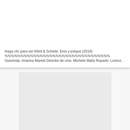
Haga clic para ver Klimt & Schiele. Eros y psique (2018)
%%%%%%%%%%%%%%%%%%%%%%%%%%%%%%%%%
Guionista: Arianna Marelli Director de cine: Michele Mally Reparto: Lorenzo
Richelmy, Maxi Blaha, Rudolf Buchbinder Country: Italia Año Película: 2018
Título de...