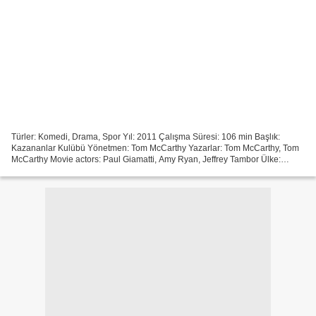
Türler: Komedi, Drama, Spor Yıl: 2011 Çalışma Süresi: 106 min Başlık:
Kazananlar Kulübü Yönetmen: Tom McCarthy Yazarlar: Tom McCarthy, Tom
McCarthy Movie actors: Paul Giamatti, Amy Ryan, Jeffrey Tambor Ülke:
Amerika Birleşik Devletleri Torrent mıknatısı...